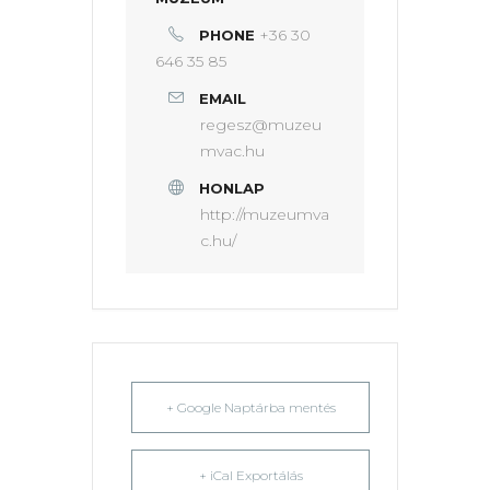
+36 30
PHONE
646 35 85
EMAIL
regesz@muzeu
mvac.hu
HONLAP
http://muzeumva
c.hu/
+ Google Naptárba mentés
+ iCal Exportálás