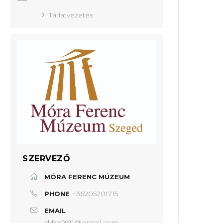
Tárlatvezetés
SZERVEZŐ
MÓRA FERENC MÚZEUM
+36205201715
PHONE
EMAIL
drha0911@gmail.com