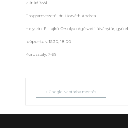
kultúrájáról.
Programvezető: dr. Horváth Andrea
Helyszín: F. Lajkó Orsolya régészeti látványtár, gy
Időpontok: 15:30, 18:00
Korosztály: 7–99
+ Google Naptárba mentés