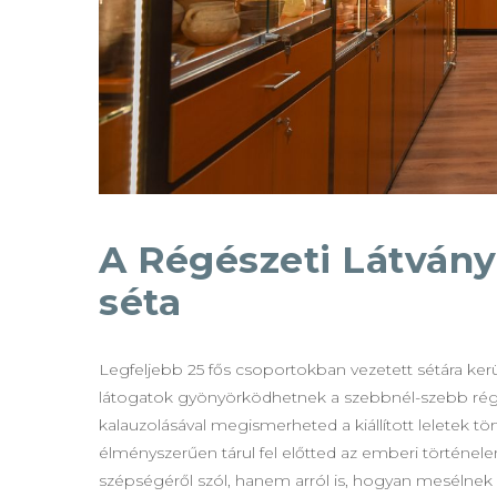
A Régészeti Látványt
séta
Legfeljebb 25 fős csoportokban vezetett sétára kerül
látogatok gyönyörködhetnek a szebbnél-szebb régész
kalauzolásával megismerheted a kiállított leletek t
élményszerűen tárul fel előtted az emberi történel
szépségéről szól, hanem arról is, hogyan mesélnek e