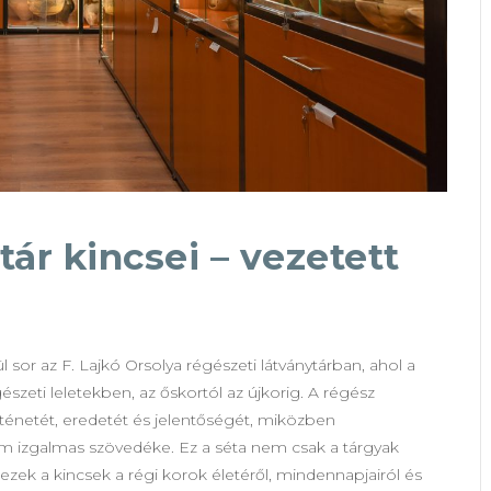
ár kincsei – vezetett
 sor az F. Lajkó Orsolya régészeti látványtárban, ahol a
eti leletekben, az őskortól az újkorig. A régész
örténetét, eredetét és jelentőségét, miközben
em izgalmas szövedéke. Ez a séta nem csak a tárgyak
zek a kincsek a régi korok életéről, mindennapjairól és