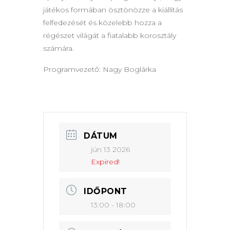
játékos formában ösztönözze a kiállítás
felfedezését és közelebb hozza a
régészet világát a fiatalabb korosztály
számára.
Programvezető: Nagy Boglárka
DÁTUM
jún 13 2026
Expired!
IDŐPONT
13:00 - 18:00