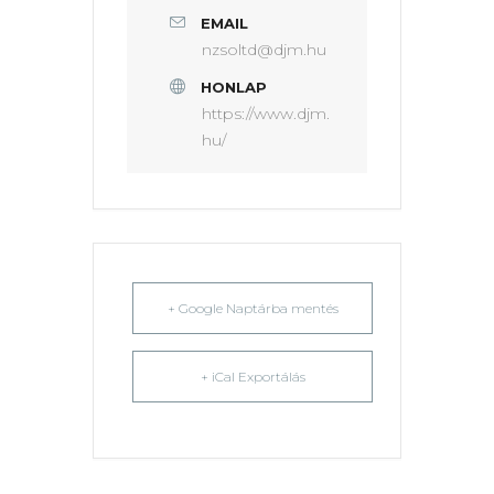
EMAIL
nzsoltd@djm.hu
HONLAP
https://www.djm.
hu/
+ Google Naptárba mentés
+ iCal Exportálás