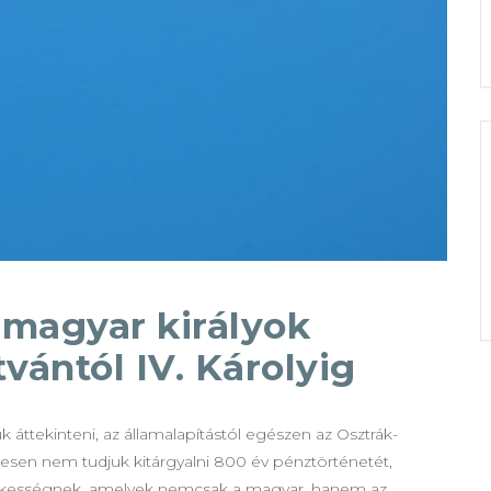
A magyar királyok
vántól IV. Károlyig
áttekinteni, az államalapítástól egészen az Osztrák-
sen nem tudjuk kitárgyalni 800 év pénztörténetét,
dekességnek, amelyek nemcsak a magyar, hanem az