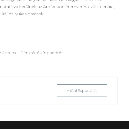
utatásra kerülnek az Árpád-kori éremverés ezüst denárai,
túrái és lyukas garasok.
 Múzeum – Pénztár és fogadótér
+ iCal Exportálás