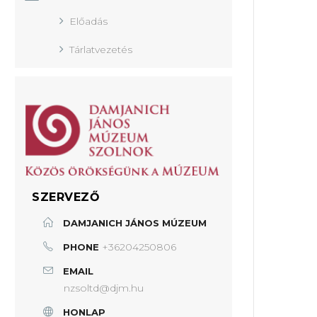
Előadás
Tárlatvezetés
SZERVEZŐ
DAMJANICH JÁNOS MÚZEUM
+36204250806
PHONE
EMAIL
nzsoltd@djm.hu
HONLAP