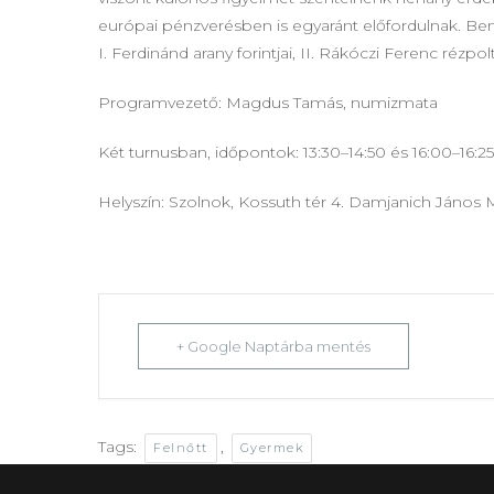
európai pénzverésben is egyaránt előfordulnak. Bem
I. Ferdinánd arany forintjai, II. Rákóczi Ferenc rézpol
Programvezető: Magdus Tamás, numizmata
Két turnusban, időpontok: 13:30–14:50 és 16:00–16:25
Helyszín: Szolnok, Kossuth tér 4. Damjanich János
+ Google Naptárba mentés
Tags:
,
Felnőtt
Gyermek