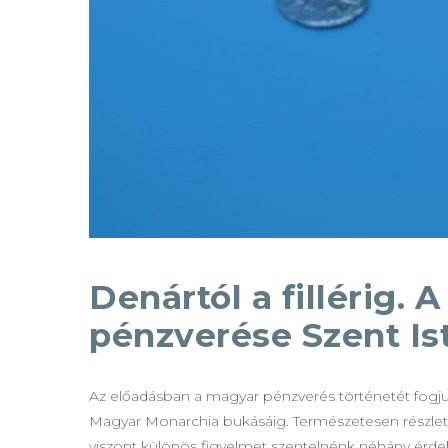
Denártól a fillérig. 
pénzverése Szent Ist
Az előadásban a magyar pénzverés történetét fogjuk 
Magyar Monarchia bukásáig. Természetesen részlete
viszont különös figyelmet szentelnénk néhány ér