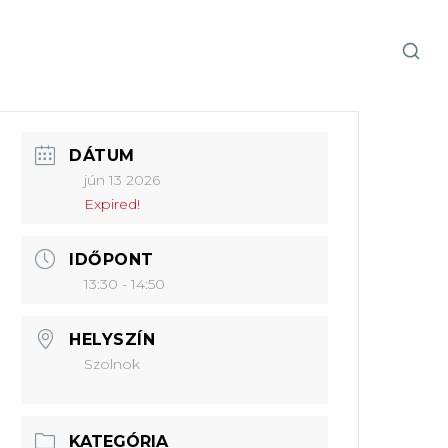
DÁTUM
jún 13 2026
Expired!
IDŐPONT
13:30 - 14:50
HELYSZÍN
Szolnok
KATEGÓRIA