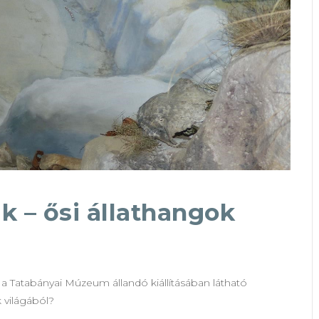
ak – ősi állathangok
t a Tatabányai Múzeum állandó kiállításában látható
k világából?