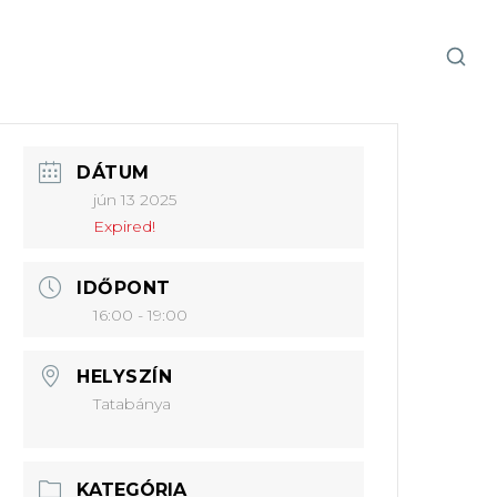
DÁTUM
jún 13 2025
Expired!
IDŐPONT
16:00 - 19:00
HELYSZÍN
Tatabánya
KATEGÓRIA