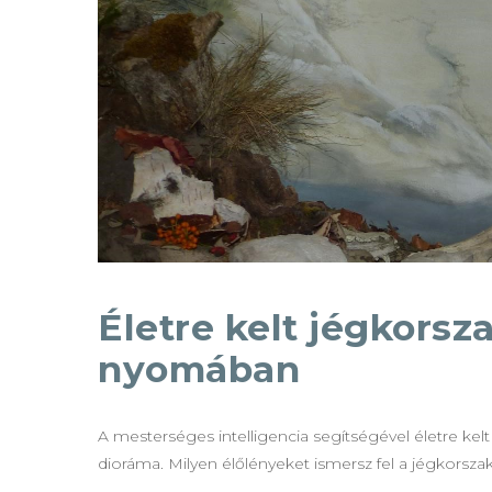
Életre kelt jégkorsz
nyomában
A mesterséges intelligencia segítségével életre kel
dioráma. Milyen élőlényeket ismersz fel a jégkorsza