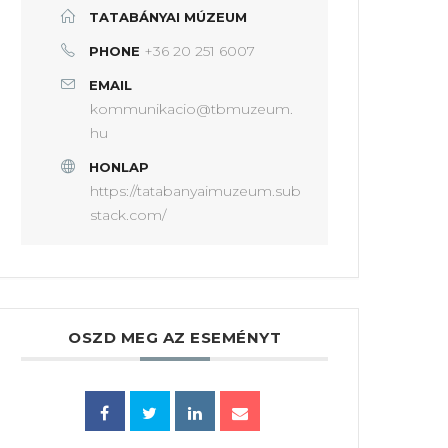
TATABÁNYAI MÚZEUM
+36 20 251 6007
PHONE
EMAIL
kommunikacio@tbmuzeum.
hu
HONLAP
https://tatabanyaimuzeum.sub
stack.com/
OSZD MEG AZ ESEMÉNYT