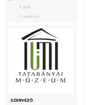
játék
Vetélkedő
SZERVEZŐ