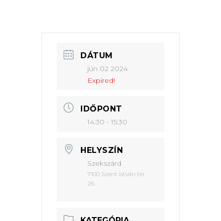
DÁTUM
jún 02 2024
Expired!
IDŐPONT
14:30 - 15:30
HELYSZÍN
Szekszárd
7100 Szent István tér
26.
KATEGÓRIA