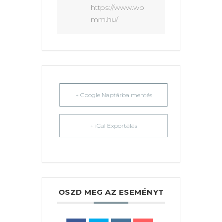
https://www.wo
mm.hu/
+ Google Naptárba mentés
+ iCal Exportálás
OSZD MEG AZ ESEMÉNYT