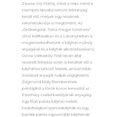
Zsuzsa–Vizi Márta), mind a népi, mind a
csempés típusba tartozó leletanyag
került elő, melyek egy részének
rekonstrukciója is megtörtént. Az
„Örökségünk. Tolna megye története”
című kiállításában és a Látványtárban is
megismerkedhetünk a kályhás műhely
anyagával és a kályhák alkotórészeivel is.
Ozora–Várkastély Feld István által
vezetett feltárása során is kerültek elő a
kályhához tartozó leletek, amivel több
évszázad anyagát tudjuk végigkísérni,
Zsigmond király főemberének
palotájától a török koron keresztül az
Esterházy család kastélyának anyagáig.
Egy főúri palota kályhái mellett
hódoltságkori szemeskályhák és egy
barokk palota egyszerűbb kályháinak