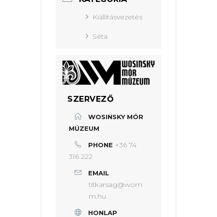
Kiállításvezetés
Séta
SZERVEZŐ
WOSINSKY MÓR
MÚZEUM
+36 74
PHONE
316 222
EMAIL
titkarsag@wom
m.hu
HONLAP