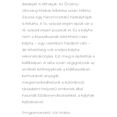
darabjait is láthatjuk. Az Őcsény–
oltoványi földvár feltárása során Miklós
Zsuzsa egy háromosztatú házkályháját
is feltárta. A 14. század elején épült vár a
16. század elején pusztult el. Ez a kályha
nem a klasszikusnak tekinthető népi
kályha, – egy castellum házából való –
de lehetőség volt a teljes kályha
rekonstrukciójára. Ezt meg is építettük a
kiállításban. A séta során végignézzük az
említett lelőhelyeknek a kiállításokban
bemutatott anyagát,
megismerkedhetünk a különböző
társadalmi helyzetű emberek által
használt fűtőberendezésekkel, a kályhák
fejlődésével.
Programvezető: Vizi Márta