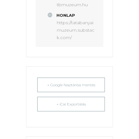
tbmuzeum.hu
HONLAP
https://tatabanyai
muzeum.substac
k.com/
+ Google Naptárba mentés
+ iCal Exportálás