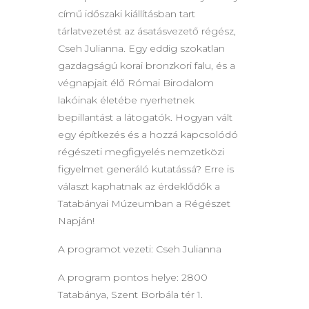
című időszaki kiállításban tart
tárlatvezetést az ásatásvezető régész,
Cseh Julianna. Egy eddig szokatlan
gazdagságú korai bronzkori falu, és a
végnapjait élő Római Birodalom
lakóinak életébe nyerhetnek
bepillantást a látogatók. Hogyan vált
egy építkezés és a hozzá kapcsolódó
régészeti megfigyelés nemzetközi
figyelmet generáló kutatássá? Erre is
választ kaphatnak az érdeklődők a
Tatabányai Múzeumban a Régészet
Napján!
A programot vezeti: Cseh Julianna
A program pontos helye: 2800
Tatabánya, Szent Borbála tér 1.