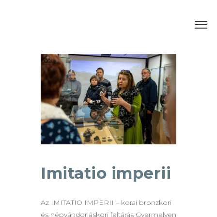
Imitatio imperii
Az IMITATIO IMPERII – korai bronzkori
és népvándorláskori feltárás Gyermelyen