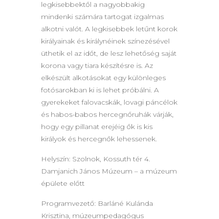
legkisebbektől a nagyobbakig
mindenki számára tartogat izgalmas
alkotni valót. A legkisebbek letűnt korok
királyainak és királynéinek színezésével
üthetik el az időt, de lesz lehetőség saját
korona vagy tiara készítésre is. Az
elkészült alkotásokat egy különleges
fotósarokban ki is lehet próbálni. A
gyerekeket falovacskák, lovagi páncélok
és habos-babos hercegnőruhák várják,
hogy egy pillanat erejéig ők is kis
királyok és hercegnők lehessenek.
Helyszín: Szolnok, Kossuth tér 4.
Damjanich János Múzeum – a múzeum
épülete előtt
Programvezető: Barláné Kulánda
Krisztina, múzeumpedagógus