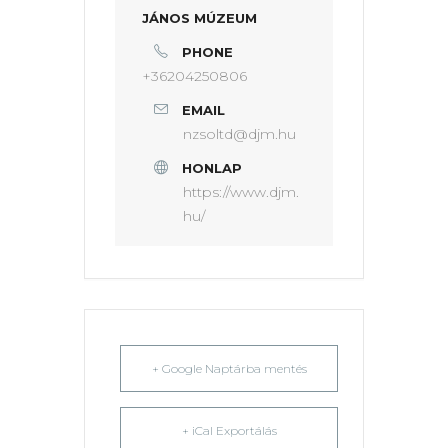
JÁNOS MÚZEUM
PHONE
+36204250806
EMAIL
nzsoltd@djm.hu
HONLAP
https://www.djm.
hu/
+ Google Naptárba mentés
+ iCal Exportálás