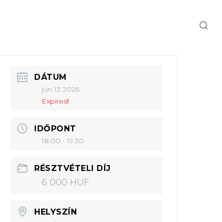
DÁTUM
jún 13 2026
Expired!
IDŐPONT
18:00 - 19:30
RÉSZTVÉTELI DÍJ
6 000 HUF
HELYSZÍN