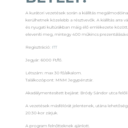
A kurátori vezetések során a kiállítás megálmodóin
kerülhetnek közelebb a résztvevők. A kiállítás arra v
és nyugati kultúrákban máig élő emlékezete között. Az
eleveníti meg, mintegy 400 műkincs prezentálásával
Regisztráció:
ITT
Jegyár: 6000 Ft/fő.
Létszám: max 30 fő/alkalom.
Találkozópont: MNM Jegypénztár.
Akadálymentesített bejárat: Bródy Sándor utca felőli
A vezetések másfélórát jelentenek, utána lehetőséget 
20:30-kor zárjuk.
A program felnőtteknek ajánlott.