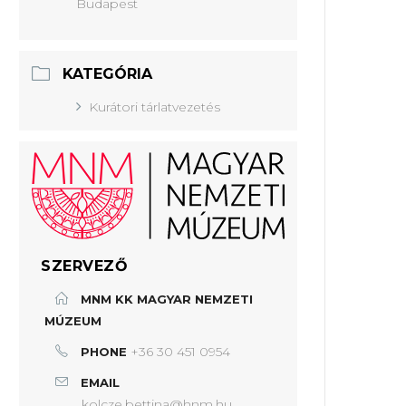
Budapest
KATEGÓRIA
Kurátori tárlatvezetés
SZERVEZŐ
MNM KK MAGYAR NEMZETI
MÚZEUM
+36 30 451 0954
PHONE
EMAIL
kolcze.bettina@hnm.hu