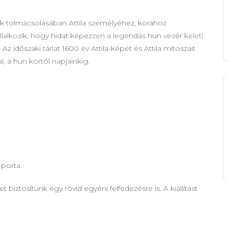
ak tolmácsolásában Attila személyéhez, korához
állalkozik, hogy hidat képezzen a legendás hun vezér keleti
 időszaki tárlat 1600 év Attila-képét és Attila mítoszait
, a hun kortól napjainkig.
 porta.
biztosítunk egy rövid egyéni felfedezésre is. A kiállítást