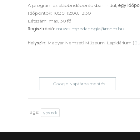
egy időpon
A program az alábbi időpontokban indul,
Időpontok: 10:30, 12:00, 13:30
Létszám: max. 30 fő
Regisztráció:
muzeumpedagogia@mnm.hu
Helyszín:
Magyar Nemzeti Múzeum, Lapidárium (
Bu
+ Google Naptárba mentés
Tags:
gyerek