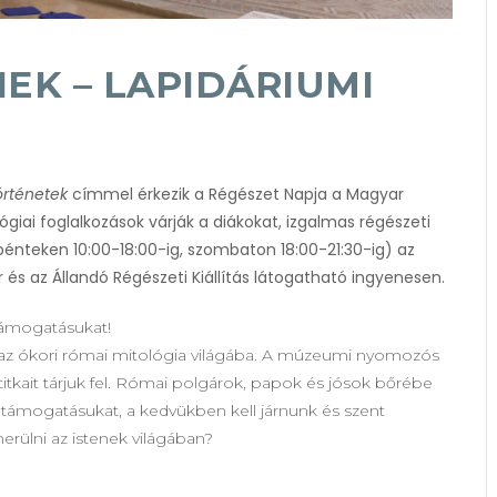
EK – LAPIDÁRIUMI
örténetek
címmel érkezik a Régészet Napja a Magyar
 foglalkozások várják a diákokat, izgalmas régészeti
(pénteken 10:00-18:00-ig, szombaton 18:00-21:30-ig) az
r és az Állandó Régészeti Kiállítás látogatható ingyenesen.
 támogatásukat!
at az ókori római mitológia világába. A múzeumi nyomozós
titkait tárjuk fel. Római polgárok, papok és jósok bőrébe
támogatásukat, a kedvükben kell járnunk és szent
erülni az istenek világában?