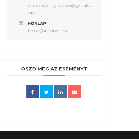
nritartalomfejlesztes@gmail.c
om
HONLAP
https://nri.mnm.hu
OSZD MEG AZ ESEMÉNYT