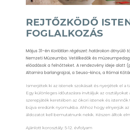
REJTŐZKÖDŐ ISTEN
FOGLALKOZÁS
Május 31–én
Korlátlan régészet: határokon átnyúló t
Nemzeti Múzeumba. Vetélkedők és múzeumpedagógiai
előadások a felnőtteket. A rendezvény ideje alatt 
Altamira barlangrajzai, a Seuso-kincs, a Római Kőtá
Ismerjétek ki az istenek szokásait és nyerjétek el a
Egy különleges időutazásra invitáljuk az osztályok
szerepjáték keretében az ókori istenek és istennők 
bújva eredünk nyomukba. Ahhoz hogy elnyerjük az 
áldozatot kell bemutatnunk nekik. Készen álltok elm
Ajánlott korosztály: 5-12. évfolyam