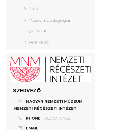
játék
Múzeumpedagógiai
foglalkozás
Vetélkedő
SZERVEZŐ
MAGYAR NEMZETI MÚZEUM
NEMZETI RÉGÉSZETI INTÉZET
+36300179732
PHONE
EMAIL