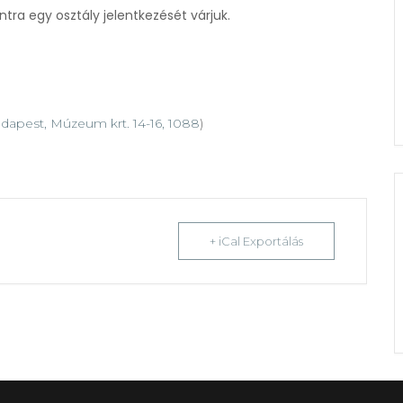
tra egy osztály jelentkezését várjuk.
dapest, Múzeum krt. 14-16, 1088
)
+ iCal Exportálás