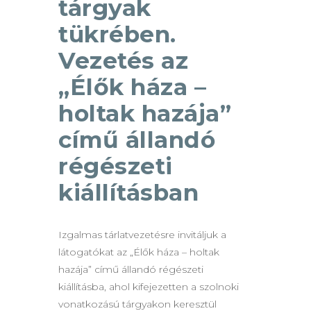
tárgyak
tükrében.
Vezetés az
„Élők háza –
holtak hazája”
című állandó
régészeti
kiállításban
Izgalmas tárlatvezetésre invitáljuk a
látogatókat az „Élők háza – holtak
hazája” című állandó régészeti
kiállításba, ahol kifejezetten a szolnoki
vonatkozású tárgyakon keresztül