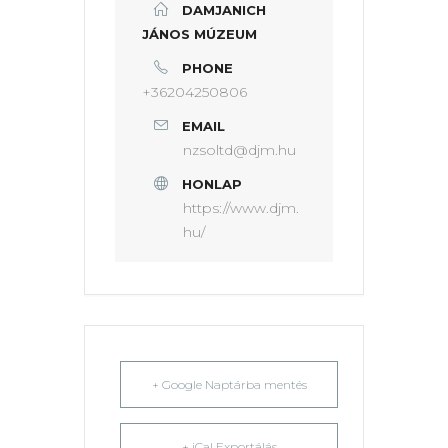
DAMJANICH
JÁNOS MÚZEUM
PHONE
+36204250806
EMAIL
nzsoltd@djm.hu
HONLAP
https://www.djm.
hu/
+ Google Naptárba mentés
+ iCal Exportálás