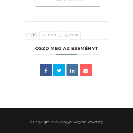
Tags:
,
Felnőtt
gyerek
OSZD MEG AZ ESEMÉNYT
© Copyright 2023, Magyar Régész Szövetség