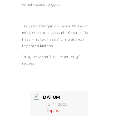
vonatkozású tárgyak.
Helyszín: Damjanich János Múzeum
(5000 Szolnok, Kossuth tér 4.), „Élők
háza – holtak hazája” című állandó
régészeti kiállítás
Programvezető: Kelemen Angéla,
régész
DÁTUM
jún 14 2025
Expired!