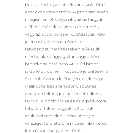
bepillantást nyerhetnek városunk több
ezer éves történetébe. A program során
megismerhetik olyan ikonikus tárgyak
előkerülésének izgalmas történetét,
vagy az adott korszak kutatásában való
jelentőségét, mint a Szolnok
tenyőszigeti határrészében előkerült
medve alakú agyagoltár, vagy a késő
bronzkorra datálható Atilla úti bronz
raktárlelet, de nem kevésbé jelentősek a
Szolnok-Szanda lelőhelyen, a jelenlegi
Helikopterbázis területén, az 50-es
években feltárt gepida temető díszes
tárgyai. A honfoglalás és az Árpád-korra
tehető értékes tárgyak is Szolnok
múltjáról mesélnek, mint ahogy a
vársziget területéről a múzeumba került
kora újkori magyar és török