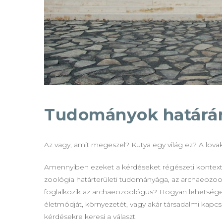
Tudományok határán
Az vagy, amit megeszel? Kutya egy világ ez? A lovak
Amennyiben ezeket a kérdéseket régészeti kontextusb
zoológia határterületi tudományága, az archaeozooló
foglalkozik az archaeozoológus? Hogyan lehetsége
életmódját, környezetét, vagy akár társadalmi kapcs
kérdésekre keresi a választ.