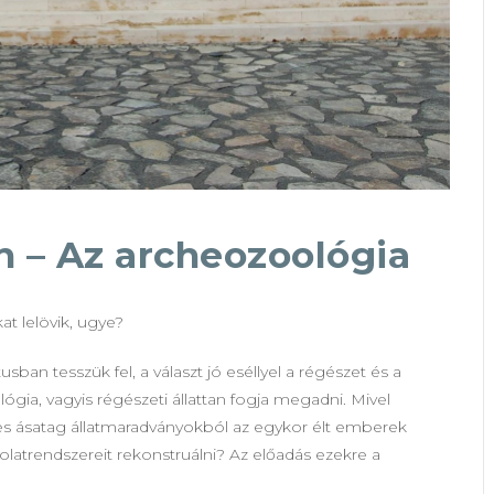
 – Az archeozoológia
at lelövik, ugye?
an tesszük fel, a választ jó eséllyel a régészet és a
gia, vagyis régészeti állattan fogja megadni. Mivel
s ásatag állatmaradványokból az egykor élt emberek
olatrendszereit rekonstruálni? Az előadás ezekre a