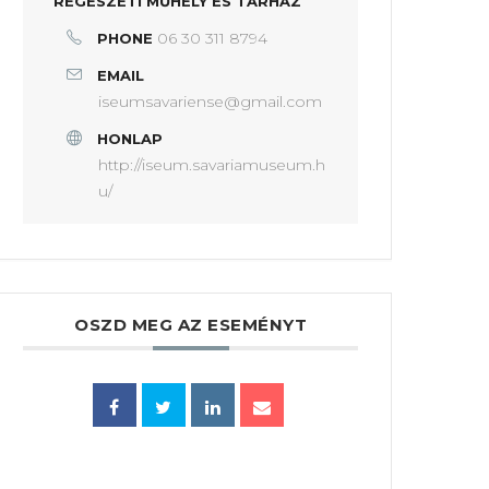
RÉGÉSZETI MŰHELY ÉS TÁRHÁZ
06 30 311 8794
PHONE
EMAIL
iseumsavariense@gmail.com
HONLAP
http://iseum.savariamuseum.h
u/
OSZD MEG AZ ESEMÉNYT