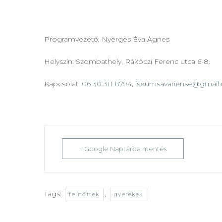
Programvezető: Nyerges Éva Ágnes
Helyszín: Szombathely, Rákóczi Ferenc utca 6-8.
Kapcsolat:
06 30 311 8794
,
iseumsavariense@gmail
+ Google Naptárba mentés
Tags:
,
felnőttek
gyerekek