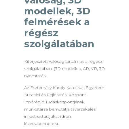
valóság, 3D
modellek, 3D
felmérések a
régész
szolgálatában
Kiterjesztett valóság tartalmak a régész
szolgálatában. (3D modellek, AR, VR, 3D
nyomtatás)
Az Eszterházy Károly Katolikus Egyetem
Kutatási és Fejlesztési Központ
Innórégió Tudásközpontjának
munkatársa bemutatja távérzékelési
infrastruktúrájukat (drón,
lézerszkennerek).