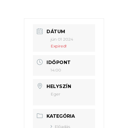
DÁTUM
jún 01 2024
Expired!
IDŐPONT
14:00
HELYSZÍN
Eger
KATEGÓRIA
Előadás