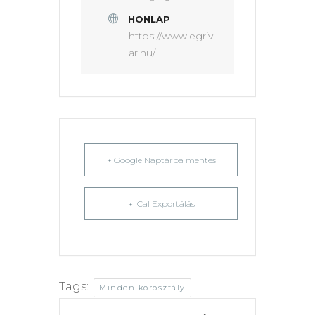
HONLAP
https://www.egriv
ar.hu/
+ Google Naptárba mentés
+ iCal Exportálás
Tags:
Minden korosztály