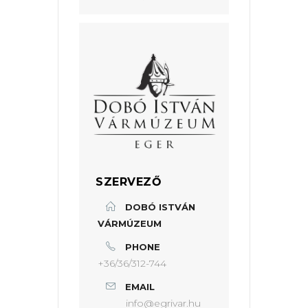
SZERVEZŐ
DOBÓ ISTVÁN
VÁRMÚZEUM
PHONE
+36/36/312-744
EMAIL
info@egrivar.hu