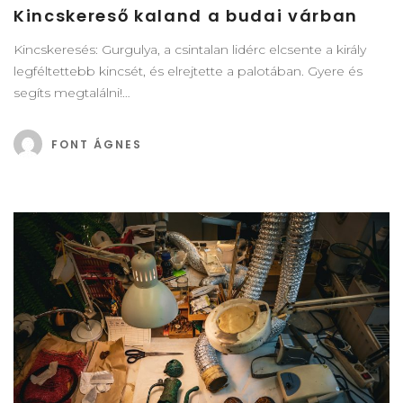
Kincskereső kaland a budai várban
Kincskeresés: Gurgulya, a csintalan lidérc elcsente a király
legféltettebb kincsét, és elrejtette a palotában. Gyere és
segíts megtalálni!…
FONT ÁGNES