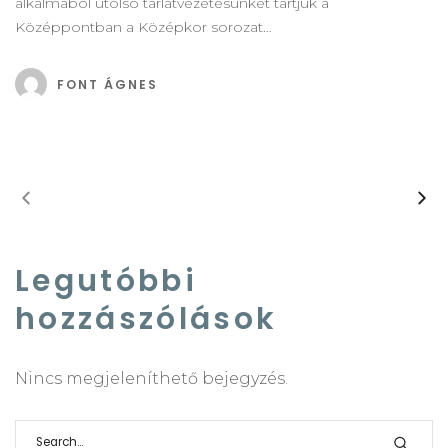
alkalmából utolsó tárlatvezetésünket tartjuk a
Középpontban a Középkor sorozat…
FONT ÁGNES
Legutóbbi
hozzászólások
Nincs megjeleníthető bejegyzés.