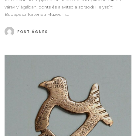
várak világában, dönts és alakítsd a sorsod! Helyszín:
Budapesti Történeti Múzeum…
FONT ÁGNES