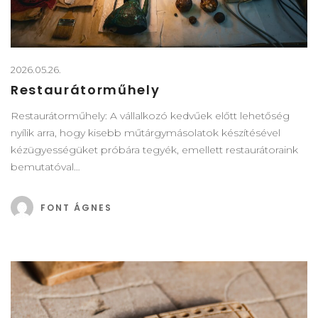
2026.05.26.
Restaurátorműhely
Restaurátorműhely: A vállalkozó kedvűek előtt lehetőség
nyílik arra, hogy kisebb műtárgymásolatok készítésével
kézügyességüket próbára tegyék, emellett restaurátoraink
bemutatóval…
FONT ÁGNES