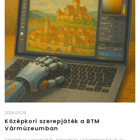
2026.05.26.
Középkori szerepjáték a BTM
Vármúzeumban
Középkori szerepjáték: Kalandozz a középkori falvak és