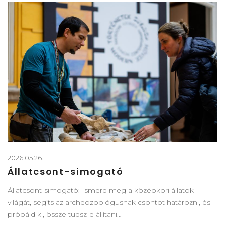
2026.05.26.
Állatcsont-simogató
Állatcsont-simogató: Ismerd meg a középkori állatok
világát, segíts az archeozoológusnak csontot határozni, és
próbáld ki, össze tudsz-e állítani…