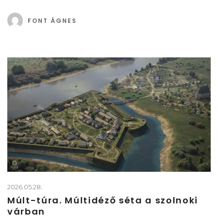
FONT ÁGNES
2026.05.28.
Múlt-túra. Múltidéző séta a szolnoki
várban