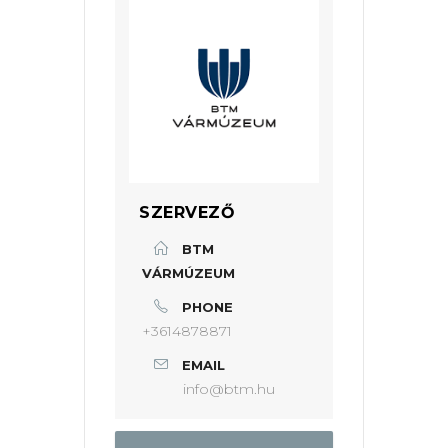
SZERVEZŐ
BTM
VÁRMÚZEUM
PHONE
+3614878871
EMAIL
info@btm.hu